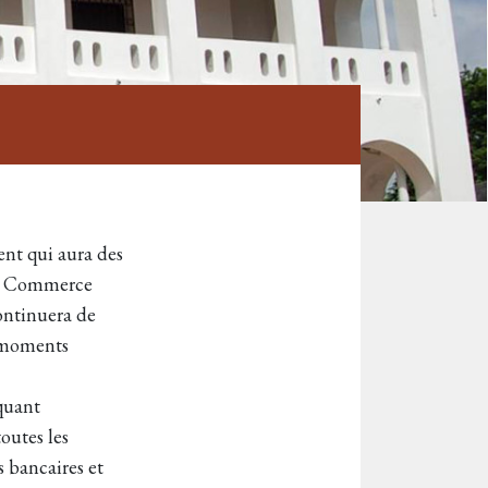
ent qui aura des
de Commerce
ontinuera de
s moments
quant
outes les
s bancaires et