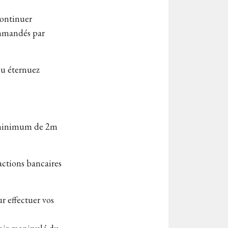
continuer
ommandés par
ou éternuez
un minimum de 2m
ctions bancaires
ur effectuer vos