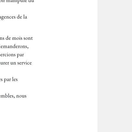
voir manipulé du
agences de la
ins de mois sont
 demanderons,
mercions par
urer un service
 par les
embles, nous