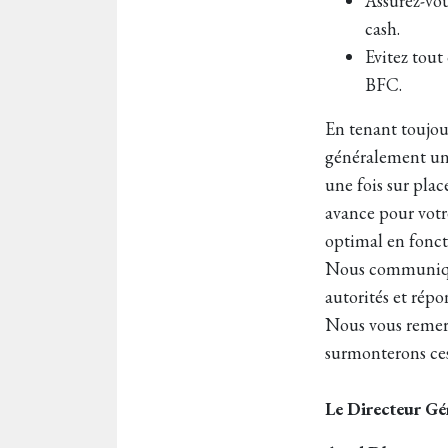
Assurez-vo
cash.
Evitez tout
BFC.
En tenant toujou
généralement un
une fois sur plac
avance pour votr
optimal en fonct
Nous communique
autorités et répo
Nous vous remerc
surmonterons ces
Le Directeur Gé